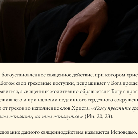
 богоустановленное священное действие, при котором хри
 Богом свои греховные поступки, испрашивает у Бога прощ
авиться, а священник молитвенно обращается к Богу с прос
ешившего и при наличии подлинного сердечного сокрушен
о от грехов во исполнение слов Христа:
«Кому простите гре
 ком оставите, на том останутся»
(Ин. 20, 23).
дование данного священнодействия называется Исповедью.