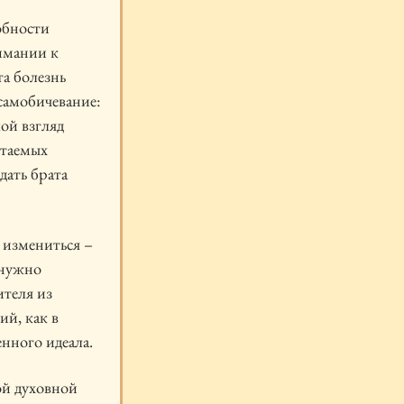
обности
имании к
та болезнь
самобичевание:
кой взгляд
итаемых
дать брата
 измениться –
 нужно
ителя из
ий, как в
енного идеала.
ой духовной