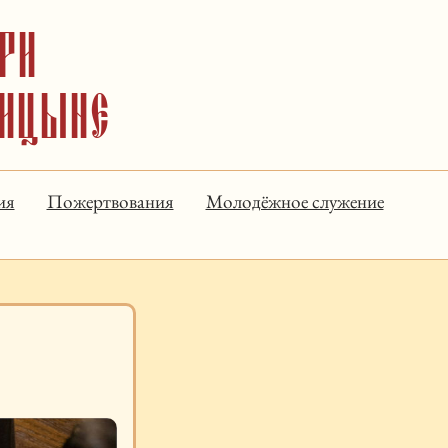
ри
рицыне
ия
Пожертвования
Молодёжное служение