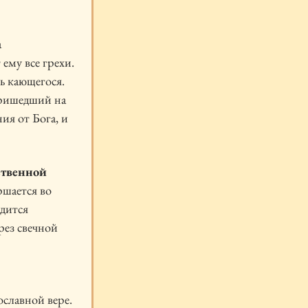
а
ему все грехи.
ь кающегося.
пришедший на
ия от Бога, и
ственной
ршается во
одится
рез свечной
ославной вере.