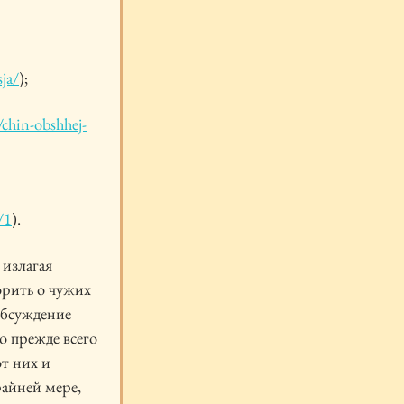
ja/
);
/chin-obshhej-
/1
).
 излагая
орить о чужих
 обсуждение
о прежде всего
от них и
райней мере,