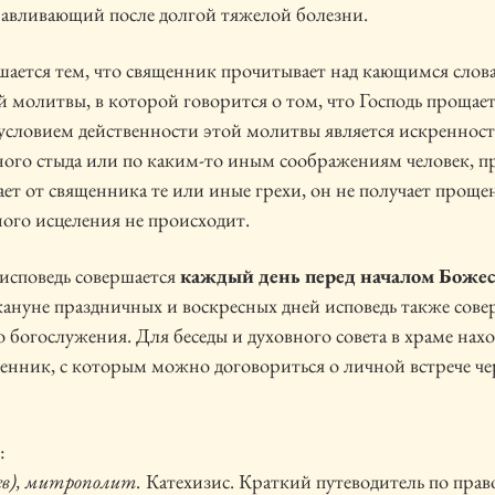
равливающий после долгой тяжелой болезни.
шается тем, что священник прочитывает над кающимся слов
 молитвы, в которой говорится о том, что Господь прощает 
ловием действенности этой молитвы является искренност
ного стыда или по каким-то иным соображениям человек, 
ает от священника те или иные грехи, он не получает прощен
ного исцеления не происходит.
исповедь совершается
каждый день перед началом Боже
кануне праздничных и воскресных дней исповедь также сове
о богослужения. Для беседы и духовного совета в храме нах
нник, с которым можно договориться о личной встрече че
:
ев), митрополит.
Катехизис. Краткий путеводитель по прав