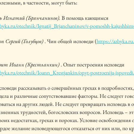
лезными, в частности, могут быть:
ь Игнатий (Брянчанинов).
В помощь кающимся
zbyka.ru/otechnik/Ignatij_Brjanchaninov/v-pomoshh-kajushhims
п Сергий (Голубцов)
. Чин общей исповеди (
https://azbyka.ru
рит Иоанн (Крестьянкин)
. Опыт построения исповеди
zbyka.ru/otechnik/Ioann_Krestjankin/opyt-postroenija-ispovedi
споведи рассказывать о совершённых грехах в подробностях,
 дела и различные сопутствовавшие факторы. Не следует гов
оваться на других людей. Не следует превращать исповедь в
ненных трудностей, богословских вопросов. Исповедь – эт
воих недостатках, грехах и пороках. Условие освобождения 
рдое желание исповедующегося отказаться от них или, по к