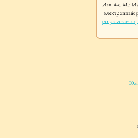
Изд. 4-е. М.: И
[электронный 
po-pravoslavnoj
Южн