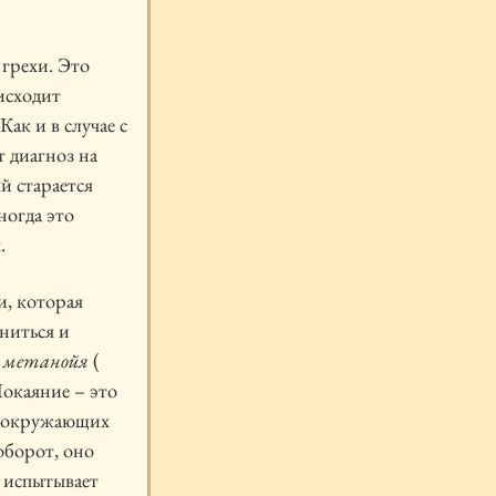
 грехи. Это
оисходит
 Как и в случае с
т диагноз на
й старается
ногда это
.
и, которая
ниться и
–
метанойя
(
Покаяние – это
на окружающих
оборот, оно
 испытывает