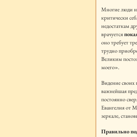
Многие люди не
критически се
недостаткам др
врачуется
пока
оно требует тре
трудно приобре
Великим постом
моего».
Видение своих 
важнейшая пред
постоянно свер
Евангелия от Ма
зеркале, станов
Правильно под