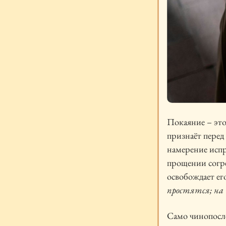
Покаяние – это
признаёт перед
намерение испр
прощении согр
освобождает ег
простятся; на
Само чинопосле