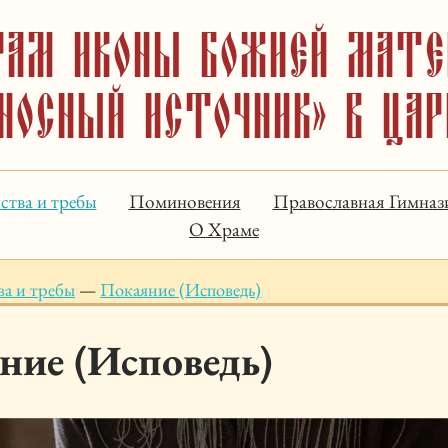
рам иконы Божией Мате
носный Источник» в Ца
ства и требы
Поминовения
Православная Гимназ
О Храме
ва и требы
—
Покаяние (Исповедь)
ние (Исповедь)