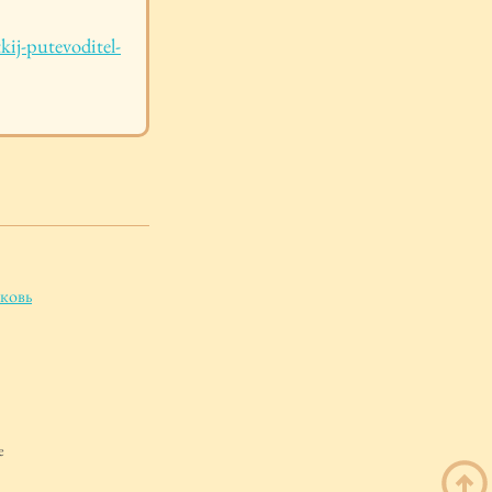
kij-putevoditel-
ковь
е