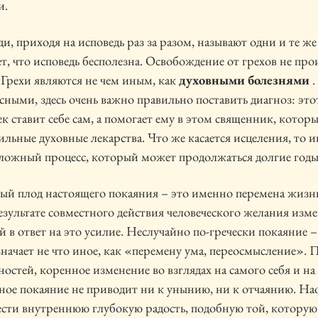
и.
и, приходя на исповедь раз за разом, называют одни и те же
ет, что исповедь бесполезна. Освобождение от грехов не пр
 Грехи являются не чем иным, как
духовными болезнями
.
сными, здесь очень важно правильно поставить диагноз: это
к ставит себе сам, а помогает ему в этом священник, которы
ильные духовные лекарства. Что же касается исцеления, то и
ложный процесс, который может продолжаться долгие годы
й плод настоящего покаяния – это именно перемена жизн
езультате совместного действия человеческого желания изме
в ответ на это усилие. Неслучайно по-гречески покаяние 
начает не что иное, как «перемену ума, переосмысление». 
ностей, коренное изменение во взглядах на самого себя и 
ое покаяние не приводит ни к унынию, ни к отчаянию. На
сти внутреннюю глубокую радость, подобную той, которую