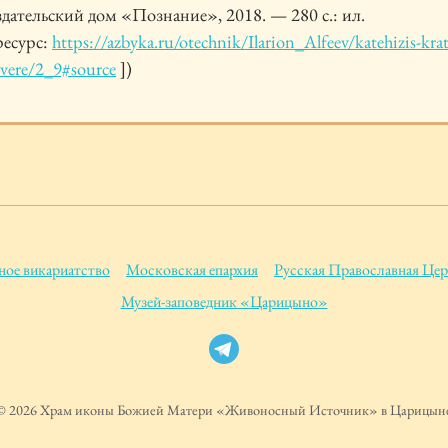
здательский дом «Познание», 2018. — 280 с.: ил.
ресурс:
https://azbyka.ru/otechnik/Ilarion_Alfeev/katehizis-krat
-vere/2_9#source
])
ое викариатство
Московская епархия
Русская Православная Цер
Музей-заповедник «Царицыно»
© 2026 Храм иконы Божией Матери «Живоносный Источник» в Царицын