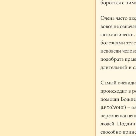
бороться с ним
Очень часто люд
вовсе не означа
автоматически.
болезнями теле
исповеди челове
подобрать прав
длительный и с
Самый очевидны
происходит в р
помощи Божией 
μετάνοια) – оз
переоценка цен
людей. Подлинн
способно прине