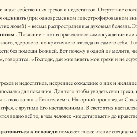
 видят собственных грехов и недостатков. Отсутствие спос
бя оценивать (при одновременном гипертрофированном вн
угих людей) – весьма распространенная духовная болезнь. Э
янием
. Покаяние – не несправедливое самоосуждение или 
звого, здорового, но критичного взгляда на самого себя. Та
сти без помощи Божией. Вот почему в одной из молитв, ч
, говорится: «Господи, дай мне видеть мои грехи и не осуж
грехов и недостатков, искреннее сожаление о них и желание
посылка для покаяния. Для того чтобы увидеть свои грехи,
ять свою жизнь с Евангелием: с Нагорной проповедью Спас
тфея, с другими Его наставлениями. В свете этих наставлен
ится видно всё то, в чем человек «не дотягивает» до нравств
готовиться к исповеди
поможет также чтение специальн