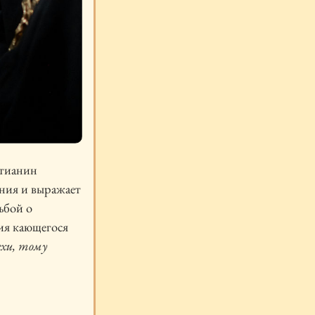
стианин
ения и выражает
ьбой о
ия кающегося
хи, тому