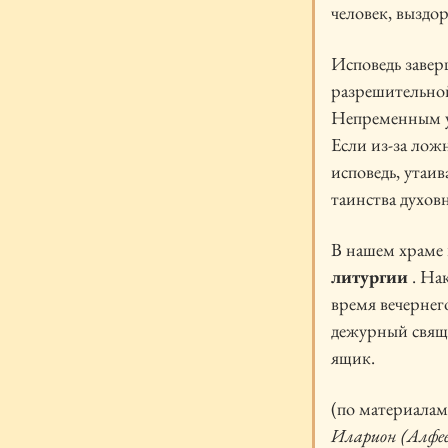
человек, выздо
Исповедь завер
разрешительной
Непременным ус
Если из-за лож
исповедь, утаив
таинства духов
В нашем храме 
литургии
. На
время вечернег
дежурный свяще
ящик.
(по материалам
Иларион (Алфе