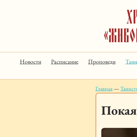
Х
«Живо
Новости
Расписание
Проповеди
Таин
Главная
—
Таинст
Покая