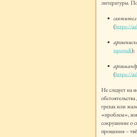
литературы. По
святител
(
https://a
архиеписко
ispovedi
);
архиманд
(
https://a
Не следует на и
обстоятельства
грехах или жал
«проблем», жиз
сокрушение о с
прощения – твё