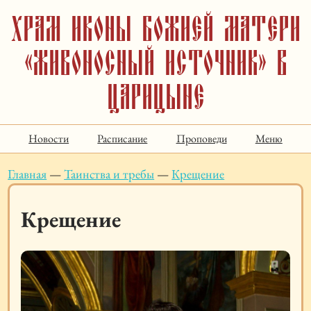
Храм иконы Божией Матери
«Живоносный Источник» в
Царицыне
Новости
Расписание
Проповеди
Меню
Главная
—
Таинства и требы
—
Крещение
Крещение