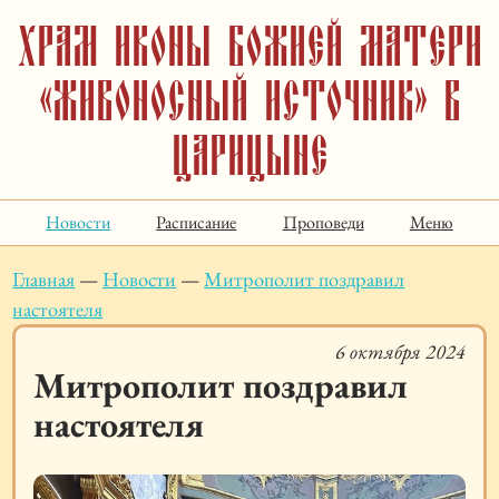
Храм иконы Божией Матери
«Живоносный Источник» в
Царицыне
Новости
Расписание
Проповеди
Меню
Главная
—
Новости
—
Митрополит поздравил
настоятеля
6 октября 2024
Митрополит поздравил
настоятеля