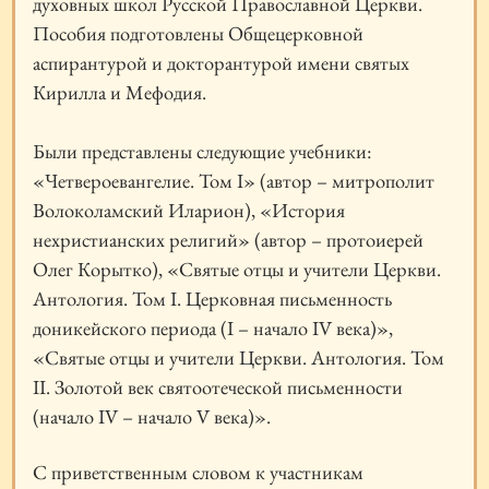
духовных школ Русской Православной Церкви.
Пособия подготовлены Общецерковной
аспирантурой и докторантурой имени святых
Кирилла и Мефодия.
Были представлены следующие учебники:
«Четвероевангелие. Том I» (автор – митрополит
Волоколамский Иларион), «История
нехристианских религий» (автор – протоиерей
Олег Корытко), «Святые отцы и учители Церкви.
Антология. Том I. Церковная письменность
доникейского периода (I – начало IV века)»,
«Святые отцы и учители Церкви. Антология. Том
II. Золотой век святоотеческой письменности
(начало IV – начало V века)».
С приветственным словом к участникам