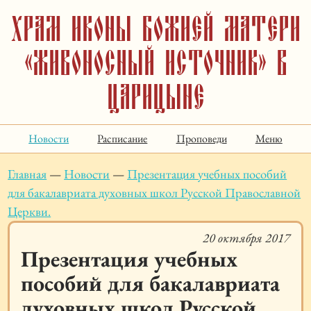
Храм иконы Божией Матери
«Живоносный Источник» в
Царицыне
Новости
Расписание
Проповеди
Меню
Главная
—
Новости
—
Презентация учебных пособий
для бакалавриата духовных школ Русской Православной
Церкви.
20 октября 2017
Презентация учебных
пособий для бакалавриата
духовных школ Русской