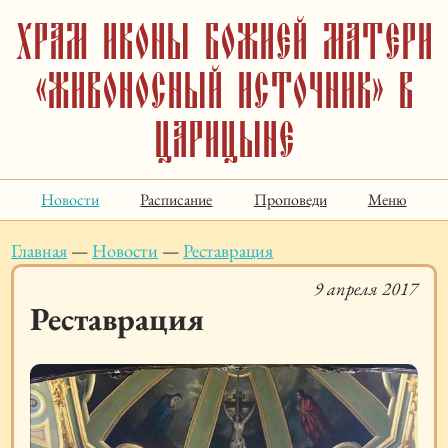
Храм иконы Божией Матери
«Живоносный Источник» в
Царицыне
Новости
Расписание
Проповеди
Меню
Главная
—
Новости
—
Реставрация
9 апреля 2017
Реставрация