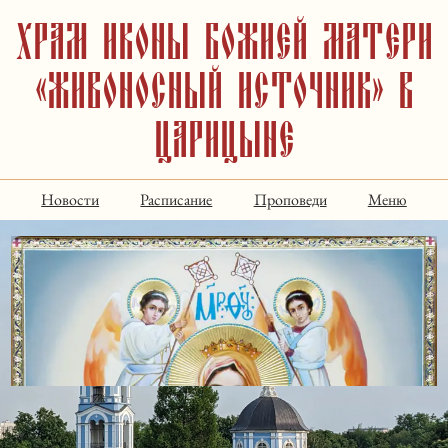
Храм иконы Божией Матери
«Живоносный Источник» в
Царицыне
Новости
Расписание
Проповеди
Меню